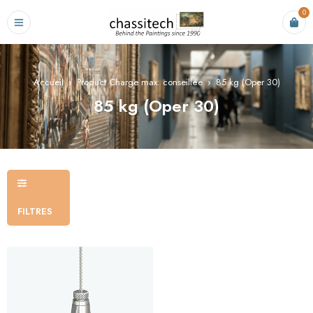
0
Accueil
›
Product Charge max. conseillée
›
85 kg (Oper 30)
85 kg (Oper 30)
FILTRES