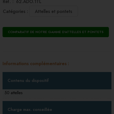
Réf. :
62.ADO.1TL
Catégories :
Attelles et pontets
COMPARATIF DE NOTRE GAMME D’ATTELLES ET PONTETS
Informations complémentaires
Contenu du dispositif
50 attelles
Charge max. conseillée