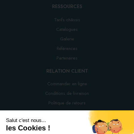
RESSOURCES
Tarifs châssis
Catalogues
Galerie
Références
Partenaires
RELATION CLIENT
Commander en ligne
Conditions de livraison
Politique de retours
Contact