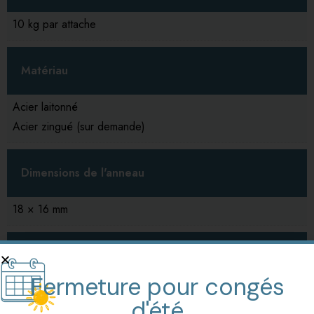
10 kg par attache
Matériau
Acier laitonné
Acier zingué (sur demande)
Dimensions de l'anneau
18 × 16 mm
Diamètre du fil de l'anneau
Fermeture pour congés
2,6 mm
d'été