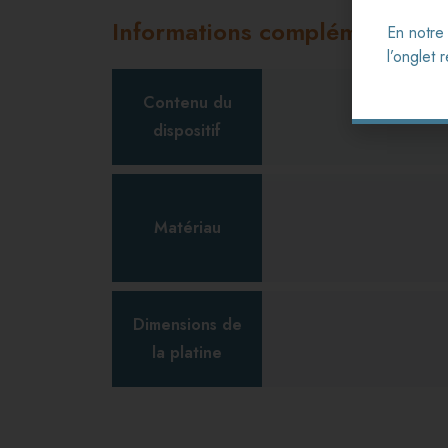
Informations complémentaire
En notre
l’onglet
Contenu du
dispositif
Matériau
Dimensions de
la platine