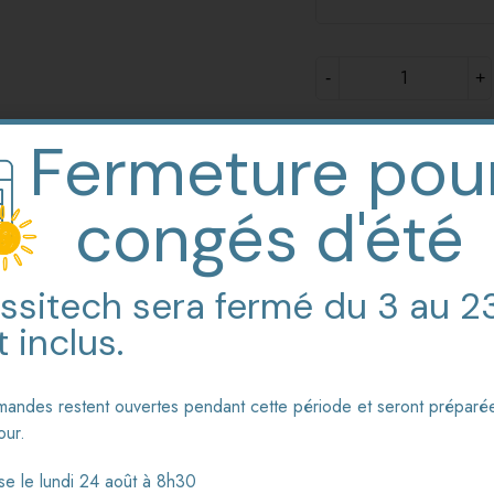
Mes favoris
Fermeture pou
congés d'été
Réf. :
61.ADF.NAB
Catégories :
Atte
ssitech sera fermé du 3 au 2
 inclus.
 PONTETS
andes restent ouvertes pendant cette période et seront préparé
our.
e le lundi 24 août à 8h30