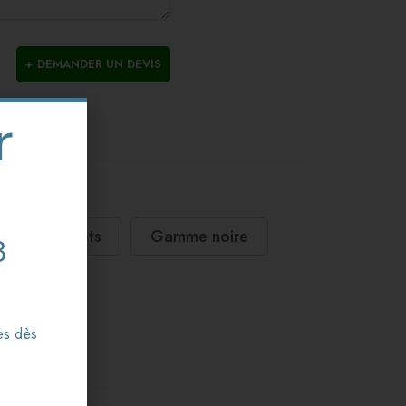
DEMANDER UN DEVIS
r
UCCO
lles et pontets
Gamme noire
3
es dès