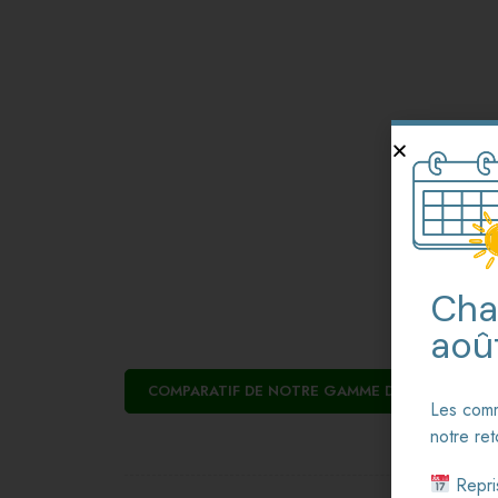
Cha
août
COMPARATIF DE NOTRE GAMME D’ATTELLES ET
Les comm
notre ret
Repris