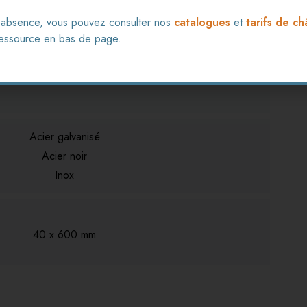
s
 absence, vous pouvez consulter nos
catalogues
et
tarifs de ch
 ressource en bas de page.
1 attelle Nabucco
Acier galvanisé
Acier noir
Inox
40 x 600 mm